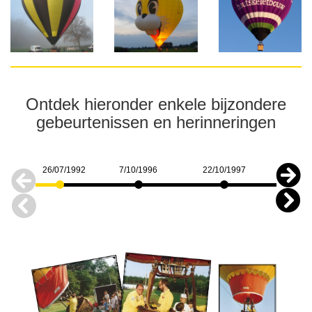
Ontdek hieronder enkele bijzondere
gebeurtenissen en herinneringen
26/07/1992
7/10/1996
22/10/1997
22/7/2