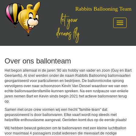
Rabbits Ballooning Team
Toggle
navigatio
Skip
to
content
Over ons ballonteam
Het begon allemaal in de jaren '90 als hobby van vader en zoon (Guy en Bart
Geeraerts). Al snel werden onder de naam Rabbits Ballooning ballonvaarten
georganiseerd voor particulieren en bedrijven. De ballonmicrobe sprong
vervolgens over naar schoonzoon Kevin Van Dessel waardoor we van een
echte ballonvaardersfamilie kunnen spreken. Na een rustpauze van enkele
jaren nemen Bart en Kevin sinds begin 2021 het actieve ballonvaren terug
op.
Samen met onze crew vormen wij een hecht "familie-team" dat
gepassioneerd is door ballonvaren. Elke vaart wordt nog steeds met
hetzelfde enthousiasme aangevat. Genieten komt dus op de eerste plaats!
Wij hebben bewust gekozen om te ballonvaren met een kleine luchtballon
voor maximaal 4 passagiers zodat iedereen die meevaart de nodige